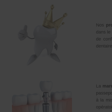
Nos
pr
dans le
de conf
dentaire
La
marq
passepor
à la mi
opérato