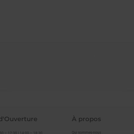
-vous de votre carte vitale, du justifi
s ordonnances en cours ou la liste 
d'Ouverture
À propos
Qui sommes-nous
30 – 12:30 | 14:00 – 18:30