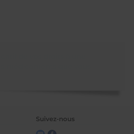
catif de vos droits à une
des médicaments que vous
Suivez-nous