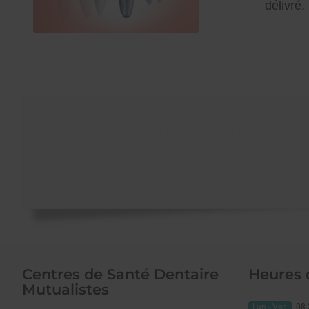
délivré.
Pour toute consultation, munissez
mutuelle complémentaire, de vo
prenez.
Centres de Santé Dentaire
Heures 
Mutualistes
Lun - Ven
08: