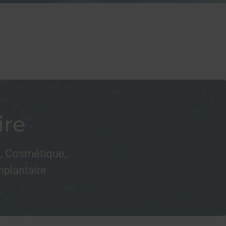
ire
e, Cosmétique,
mplantaire